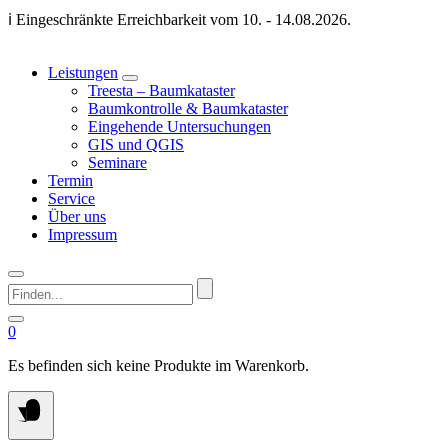
Springen
ℹ️ Eingeschränkte Erreichbarkeit vom 10. - 14.08.2026.
Sie
zum
Inhalt
Leistungen
Treesta – Baumkataster
Baumkontrolle & Baumkataster
Eingehende Untersuchungen
GIS und QGIS
Seminare
Termin
Service
Über uns
Impressum
Finden...
0
Es befinden sich keine Produkte im Warenkorb.