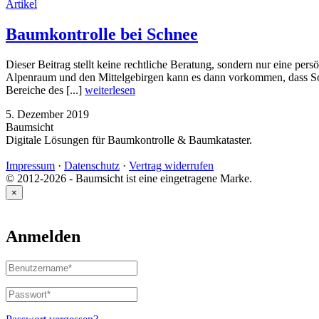
Artikel
Baumkontrolle bei Schnee
Dieser Beitrag stellt keine rechtliche Beratung, sondern nur eine pe
Alpenraum und den Mittelgebirgen kann es dann vorkommen, dass Sc
Bereiche des [...]
weiterlesen
5. Dezember 2019
Baumsicht
Digitale Lösungen für Baumkontrolle & Baumkataster.
Impressum
·
Datenschutz
·
Vertrag widerrufen
© 2012-2026 - Baumsicht ist eine eingetragene Marke.
×
Anmelden
Benutzername
oder
E-
Passwort
*
Erforderlich
Mail-
Adresse
*