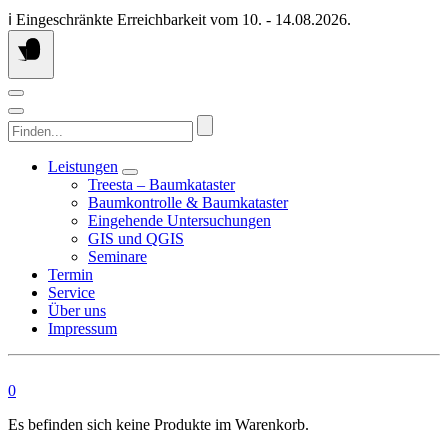
Springen
ℹ️ Eingeschränkte Erreichbarkeit vom 10. - 14.08.2026.
Sie
zum
Inhalt
Finden...
Leistungen
Treesta – Baumkataster
Baumkontrolle & Baumkataster
Eingehende Untersuchungen
GIS und QGIS
Seminare
Termin
Service
Über uns
Impressum
0
Es befinden sich keine Produkte im Warenkorb.