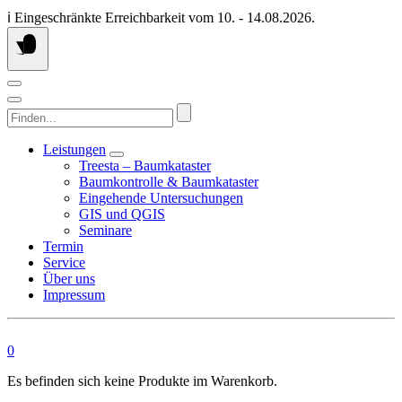
Springen
ℹ️ Eingeschränkte Erreichbarkeit vom 10. - 14.08.2026.
Sie
zum
Inhalt
Finden...
Leistungen
Treesta – Baumkataster
Baumkontrolle & Baumkataster
Eingehende Untersuchungen
GIS und QGIS
Seminare
Termin
Service
Über uns
Impressum
0
Es befinden sich keine Produkte im Warenkorb.