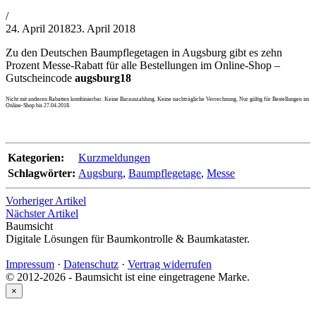
von
/
Philipp
24. April 2018
23. April 2018
Lehner
Zu den Deutschen Baumpflegetagen in Augsburg gibt es zehn
Prozent Messe-Rabatt für alle Bestellungen im Online-Shop –
Gutscheincode
augsburg18
Nicht mit anderen Rabatten kombinierbar. Keine Barauszahlung. Keine nachträgliche Verrechnung. Nur gültig für Bestellungen im
Online-Shop bis 27.04.2018.
Kategorien:
Kurzmeldungen
Schlagwörter:
Augsburg
,
Baumpflegetage
,
Messe
Vorheriger Artikel
Nächster Artikel
Baumsicht
Digitale Lösungen für Baumkontrolle & Baumkataster.
Impressum
·
Datenschutz
·
Vertrag widerrufen
© 2012-2026 - Baumsicht ist eine eingetragene Marke.
×