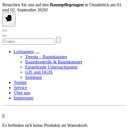
Springen
Besuchen Sie uns auf den
Baumpflegetagen
in Osnabrück am 01.
Sie
und 02. September 2026!
zum
Inhalt
Finden...
Leistungen
Treesta – Baumkataster
Baumkontrolle & Baumkataster
Eingehende Untersuchungen
GIS und QGIS
Seminare
Termin
Service
Über uns
Impressum
0
Es befinden sich keine Produkte im Warenkorb.