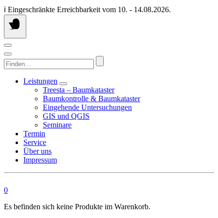
Springen
ℹ️ Eingeschränkte Erreichbarkeit vom 10. - 14.08.2026.
Sie
zum
Inhalt
Finden...
Leistungen
Treesta – Baumkataster
Baumkontrolle & Baumkataster
Eingehende Untersuchungen
GIS und QGIS
Seminare
Termin
Service
Über uns
Impressum
0
Es befinden sich keine Produkte im Warenkorb.