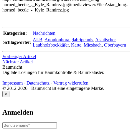
horned_beetle_-_Kyle_Ramirez.jpg#mediaviewer/File:Asian_long-
horned_beetle_-_Kyle_Ramirez.jpg
Kategorien:
Nachrichten
ALB
,
Anoplophora glabripennis
,
Asiatischer
Schlagwörter:
Laubholzbockkäfer
,
Karte
,
Miesbach
,
Oberbayern
Vorheriger Artikel
Nächster Artikel
Baumsicht
Digitale Lösungen für Baumkontrolle & Baumkataster.
Impressum
·
Datenschutz
·
Vertrag widerrufen
© 2012-2026 - Baumsicht ist eine eingetragene Marke.
×
Anmelden
Benutzername
oder