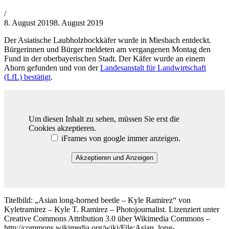
von
/
Philipp
8. August 2019
8. August 2019
Lehner
Der Asiatische Laubholzbockkäfer wurde in Miesbach entdeckt.
Bürgerinnen und Bürger meldeten am vergangenen Montag den
Fund in der oberbayerischen Stadt. Der Käfer wurde an einem
Ahorn gefunden und von der
Landesanstalt für Landwirtschaft
(LfL) bestätigt
.
Um diesen Inhalt zu sehen, müssen Sie erst die
Cookies akzeptieren.
iFrames von google immer anzeigen.
Akzeptieren und Anzeigen
Titelbild: „Asian long-horned beetle – Kyle Ramirez“ von
Kyletramirez – Kyle T. Ramirez – Photojournalist. Lizenziert unter
Creative Commons Attribution 3.0 über Wikimedia Commons –
http://commons.wikimedia.org/wiki/File:Asian_long-