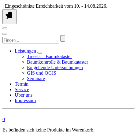
Springen
ℹ️ Eingeschränkte Erreichbarkeit vom 10. - 14.08.2026.
Sie
zum
Inhalt
Finden...
Leistungen
Treesta – Baumkataster
Baumkontrolle & Baumkataster
Eingehende Untersuchungen
GIS und QGIS
Seminare
Termin
Service
Über uns
Impressum
0
Es befinden sich keine Produkte im Warenkorb.