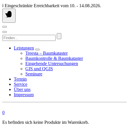
Springen
ℹ️ Eingeschränkte Erreichbarkeit vom 10. - 14.08.2026.
Sie
zum
Inhalt
Finden...
Leistungen
Treesta – Baumkataster
Baumkontrolle & Baumkataster
Eingehende Untersuchungen
GIS und QGIS
Seminare
Termin
Service
Über uns
Impressum
0
Es befinden sich keine Produkte im Warenkorb.