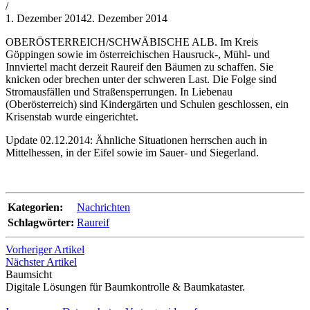
von
/
Philipp
1. Dezember 2014
2. Dezember 2014
Lehner
OBERÖSTERREICH/SCHWÄBISCHE ALB. Im Kreis
Göppingen sowie im österreichischen Hausruck-, Mühl- und
Innviertel macht derzeit Raureif den Bäumen zu schaffen. Sie
knicken oder brechen unter der schweren Last. Die Folge sind
Stromausfällen und Straßensperrungen. In Liebenau
(Oberösterreich) sind Kindergärten und Schulen geschlossen, ein
Krisenstab wurde eingerichtet.
Update 02.12.2014: Ähnliche Situationen herrschen auch in
Mittelhessen, in der Eifel sowie im Sauer- und Siegerland.
Kategorien:
Nachrichten
Schlagwörter:
Raureif
Vorheriger Artikel
Nächster Artikel
Baumsicht
Digitale Lösungen für Baumkontrolle & Baumkataster.