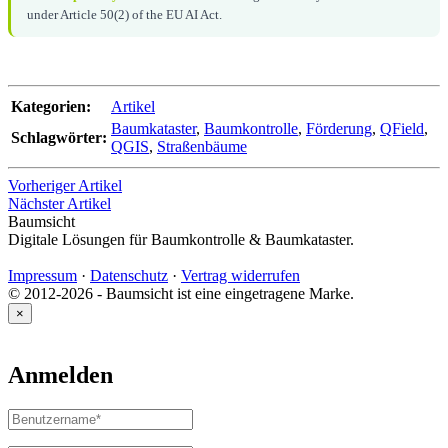
under Article 50(2) of the EU AI Act.
Kategorien:
Artikel
Baumkataster
,
Baumkontrolle
,
Förderung
,
QField
,
Schlagwörter:
QGIS
,
Straßenbäume
Vorheriger Artikel
Nächster Artikel
Baumsicht
Digitale Lösungen für Baumkontrolle & Baumkataster.
Impressum
·
Datenschutz
·
Vertrag widerrufen
© 2012-2026 - Baumsicht ist eine eingetragene Marke.
×
Anmelden
Benutzername
oder