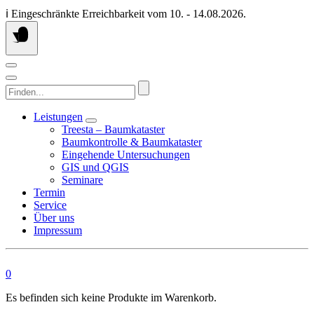
Springen
ℹ️ Eingeschränkte Erreichbarkeit vom 10. - 14.08.2026.
Sie
zum
Inhalt
Finden...
Leistungen
Treesta – Baumkataster
Baumkontrolle & Baumkataster
Eingehende Untersuchungen
GIS und QGIS
Seminare
Termin
Service
Über uns
Impressum
0
Es befinden sich keine Produkte im Warenkorb.