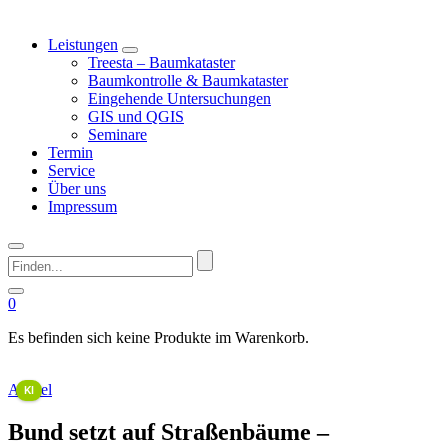
Leistungen
Treesta – Baumkataster
Baumkontrolle & Baumkataster
Eingehende Untersuchungen
GIS und QGIS
Seminare
Termin
Service
Über uns
Impressum
Finden...
0
Es befinden sich keine Produkte im Warenkorb.
This image is AI-generated or manipulated, disclosed under Article 50(4) of the EU AI Act.
Artikel
KI
Bund setzt auf Straßenbäume –