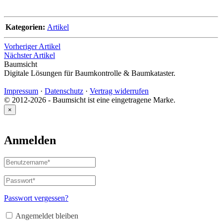
Kategorien:
Artikel
Vorheriger Artikel
Nächster Artikel
Baumsicht
Digitale Lösungen für Baumkontrolle & Baumkataster.
Impressum
·
Datenschutz
·
Vertrag widerrufen
© 2012-2026 - Baumsicht ist eine eingetragene Marke.
×
Anmelden
Benutzername
oder
E-
Passwort
*
Erforderlich
Mail-
Adresse
*
Passwort vergessen?
Erforderlich
Angemeldet bleiben