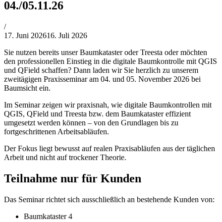
04./05.11.26
von
/
Philipp
17. Juni 2026
16. Juli 2026
Lehner
Sie nutzen bereits unser Baumkataster oder Treesta oder möchten
den professionellen Einstieg in die digitale Baumkontrolle mit QGIS
und QField schaffen? Dann laden wir Sie herzlich zu unserem
zweitägigen Praxisseminar am 04. und 05. November 2026 bei
Baumsicht ein.
Im Seminar zeigen wir praxisnah, wie digitale Baumkontrollen mit
QGIS, QField und Treesta bzw. dem Baumkataster effizient
umgesetzt werden können – von den Grundlagen bis zu
fortgeschrittenen Arbeitsabläufen.
Der Fokus liegt bewusst auf realen Praxisabläufen aus der täglichen
Arbeit und nicht auf trockener Theorie.
Teilnahme nur für Kunden
Das Seminar richtet sich ausschließlich an bestehende Kunden von:
Baumkataster 4