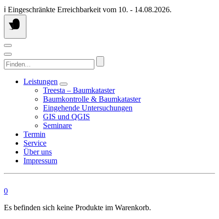
Springen
ℹ️ Eingeschränkte Erreichbarkeit vom 10. - 14.08.2026.
Sie
zum
Inhalt
Finden...
Leistungen
Treesta – Baumkataster
Baumkontrolle & Baumkataster
Eingehende Untersuchungen
GIS und QGIS
Seminare
Termin
Service
Über uns
Impressum
0
Es befinden sich keine Produkte im Warenkorb.