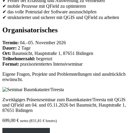
✔ Fehler bei Erfassung und Auswertung zu vermeiden
✔ mobile Prozesse mit QField zu optimieren
✔ das volle Potenzial der Software auszuschöpfen
✔ strukturierter und sicherer mit QGIS und QField zu arbeiten
Organisatorisches
Termin:
04.–05. November 2026
Dauer:
2 Tage
Ort:
Baumsicht, Hauptstraße 1, 87651 Bidingen
Teilnehmerzahl:
begrenzt
Format:
praxisorientiertes Intensivseminar
Eigene Fragen, Projekte und Problemstellungen sind ausdrücklich
erwünscht.
Zweitägiges Präsenzseminar zum Baumkataster/Treesta mit QGIS
und QField am 04. und 05.11.2026 bei Baumsicht, Hauptstraße 1,
87651 Bidingen
699,00
€
netto (
831,81
€
brutto)