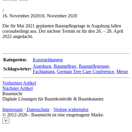
von
/
Philipp
16. November 2020
16. November 2020
Lehner
Die für Mai 2021 geplanten Baumpflegetage in Augsburg fallen
coronabedingt aus. Der nächste Termin ist für den 26. – 28. April
2022 angedacht.
Kategorien:
Kurzmeldungen
Augsburg
,
Baumpflege
,
Baumpflegetage
,
Schlagwörter:
Fachtagung
,
German Tree Care Conference
,
Messe
Vorheriger Artikel
Nächster Artikel
Baumsicht
Digitale Lösungen für Baumkontrolle & Baumkataster.
Impressum
·
Datenschutz
·
Vertrag widerrufen
© 2012-2026 - Baumsicht ist eine eingetragene Marke.
×