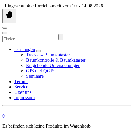
Springen
ℹ️ Eingeschränkte Erreichbarkeit vom 10. - 14.08.2026.
Sie
zum
Inhalt
Finden...
Leistungen
Treesta – Baumkataster
Baumkontrolle & Baumkataster
Eingehende Untersuchungen
GIS und QGIS
Seminare
Termin
Service
Über uns
Impressum
0
Es befinden sich keine Produkte im Warenkorb.