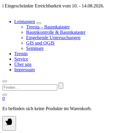
Springen
ℹ️ Eingeschränkte Erreichbarkeit vom 10. - 14.08.2026.
Sie
zum
Inhalt
Leistungen
Treesta – Baumkataster
Baumkontrolle & Baumkataster
Eingehende Untersuchungen
GIS und QGIS
Seminare
Termin
Service
Über uns
Impressum
Finden...
0
Es befinden sich keine Produkte im Warenkorb.