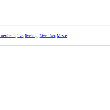
etterforum
,
live
,
liveblog
,
Liveticker
,
Messe
,