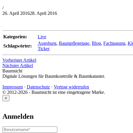
von
/
Philipp
26. April 2016
28. April 2016
Lehner
Kategorien:
Live
Augsburg
,
Baumpflegetage
,
Blog
,
Fachtagung
,
Kl
Schlagwörter:
Ticker
Vorheriger Artikel
Nächster Artikel
Baumsicht
Digitale Lösungen für Baumkontrolle & Baumkataster.
Impressum
·
Datenschutz
·
Vertrag widerrufen
© 2012-2026 - Baumsicht ist eine eingetragene Marke.
×
Anmelden
Benutzername