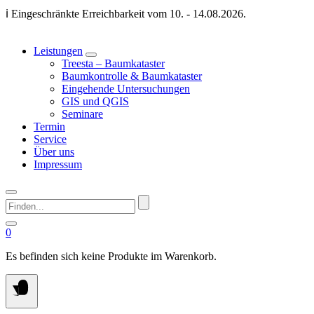
Springen
ℹ️ Eingeschränkte Erreichbarkeit vom 10. - 14.08.2026.
Sie
zum
Inhalt
Leistungen
Treesta – Baumkataster
Baumkontrolle & Baumkataster
Eingehende Untersuchungen
GIS und QGIS
Seminare
Termin
Service
Über uns
Impressum
Finden...
0
Es befinden sich keine Produkte im Warenkorb.