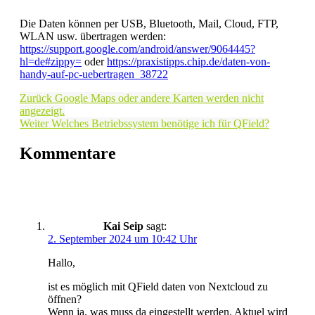
Die Daten können per USB, Bluetooth, Mail, Cloud, FTP,
WLAN usw. übertragen werden:
https://support.google.com/android/answer/9064445?
hl=de#zippy=
oder
https://praxistipps.chip.de/daten-von-
handy-auf-pc-uebertragen_38722
Zurück
Google Maps oder andere Karten werden nicht
angezeigt.
Weiter
Welches Betriebssystem benötige ich für QField?
Kommentare
Kai Seip
sagt:
2. September 2024 um 10:42 Uhr
Hallo,
ist es möglich mit QField daten von Nextcloud zu
öffnen?
Wenn ja, was muss da eingestellt werden. Aktuel wird