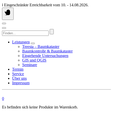
Springen
ℹ️ Eingeschränkte Erreichbarkeit vom 10. - 14.08.2026.
Sie
zum
Inhalt
Finden...
Leistungen
Treesta – Baumkataster
Baumkontrolle & Baumkataster
Eingehende Untersuchungen
GIS und QGIS
Seminare
Termin
Service
Über uns
Impressum
0
Es befinden sich keine Produkte im Warenkorb.