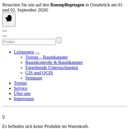
Springen
Besuchen Sie uns auf den
Baumpflegetagen
in Osnabrück am 01.
Sie
und 02. September 2026!
zum
Inhalt
Finden...
Leistungen
Treesta – Baumkataster
Baumkontrolle & Baumkataster
Eingehende Untersuchungen
GIS und QGIS
Seminare
Termin
Service
Über uns
Impressum
0
Es befinden sich keine Produkte im Warenkorb.