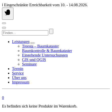
Springen
ℹ️ Eingeschränkte Erreichbarkeit vom 10. - 14.08.2026.
Sie
zum
Inhalt
Finden...
Leistungen
Treesta – Baumkataster
Baumkontrolle & Baumkataster
Eingehende Untersuchungen
GIS und QGIS
Seminare
Termin
Service
Über uns
Impressum
0
Es befinden sich keine Produkte im Warenkorb.