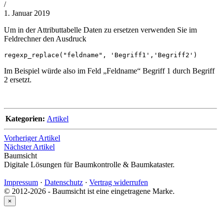
von
/
Philipp
1. Januar 2019
Lehner
Um in der Attributtabelle Daten zu ersetzen verwenden Sie im
Feldrechner den Ausdruck
regexp_replace("feldname", 'Begriff1','Begriff2')
Im Beispiel würde also im Feld „Feldname“ Begriff 1 durch Begriff
2 ersetzt.
Kategorien:
Artikel
Vorheriger Artikel
Nächster Artikel
Baumsicht
Digitale Lösungen für Baumkontrolle & Baumkataster.
Impressum
·
Datenschutz
·
Vertrag widerrufen
© 2012-2026 - Baumsicht ist eine eingetragene Marke.
×