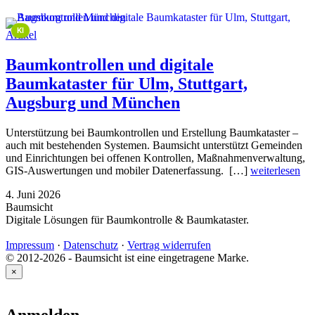
This image is AI-generated or manipulated, disclosed under Article 50(4) of the EU AI Act.
KI
Artikel
Baumkontrollen und digitale
Baumkataster für Ulm, Stuttgart,
Augsburg und München
Unterstützung bei Baumkontrollen und Erstellung Baumkataster –
auch mit bestehenden Systemen. Baumsicht unterstützt Gemeinden
und Einrichtungen bei offenen Kontrollen, Maßnahmenverwaltung,
GIS-Auswertungen und mobiler Datenerfassung. […]
weiterlesen
4. Juni 2026
Baumsicht
Digitale Lösungen für Baumkontrolle & Baumkataster.
Impressum
·
Datenschutz
·
Vertrag widerrufen
© 2012-2026 - Baumsicht ist eine eingetragene Marke.
×
Anmelden