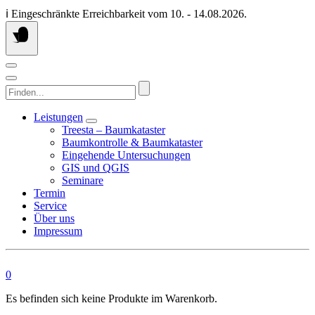
Springen
ℹ️ Eingeschränkte Erreichbarkeit vom 10. - 14.08.2026.
Sie
zum
Inhalt
Finden...
Leistungen
Treesta – Baumkataster
Baumkontrolle & Baumkataster
Eingehende Untersuchungen
GIS und QGIS
Seminare
Termin
Service
Über uns
Impressum
0
Es befinden sich keine Produkte im Warenkorb.