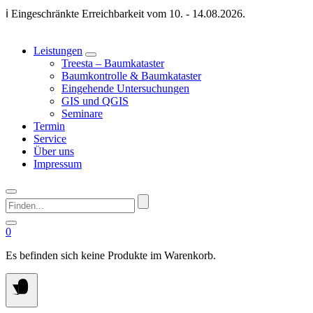
Springen
ℹ️ Eingeschränkte Erreichbarkeit vom 10. - 14.08.2026.
Sie
zum
Inhalt
Leistungen
Treesta – Baumkataster
Baumkontrolle & Baumkataster
Eingehende Untersuchungen
GIS und QGIS
Seminare
Termin
Service
Über uns
Impressum
Finden...
0
Es befinden sich keine Produkte im Warenkorb.