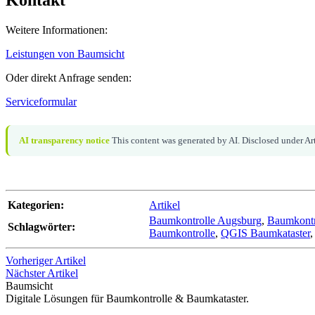
Weitere Informationen:
Leistungen von Baumsicht
Oder direkt Anfrage senden:
Serviceformular
AI transparency notice
This content was generated by AI. Disclosed under Art
Kategorien:
Artikel
Baumkontrolle Augsburg
,
Baumkontr
Schlagwörter:
Baumkontrolle
,
QGIS Baumkataster
Vorheriger Artikel
Nächster Artikel
Baumsicht
Digitale Lösungen für Baumkontrolle & Baumkataster.