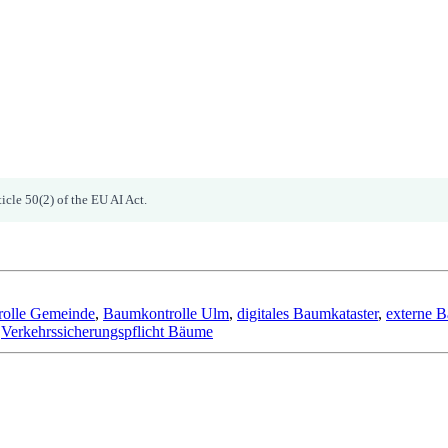
icle 50(2) of the EU AI Act.
olle Gemeinde
,
Baumkontrolle Ulm
,
digitales Baumkataster
,
externe B
,
Verkehrssicherungspflicht Bäume