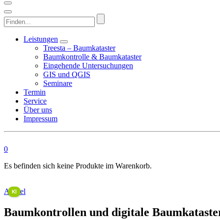
Finden...
Leistungen
Treesta – Baumkataster
Baumkontrolle & Baumkataster
Eingehende Untersuchungen
GIS und QGIS
Seminare
Termin
Service
Über uns
Impressum
0
Es befinden sich keine Produkte im Warenkorb.
This image is AI-generated or manipulated, disclosed under Article 50(4) of the EU AI Act.
Artikel
KI
Baumkontrollen und digitale Baumkataste