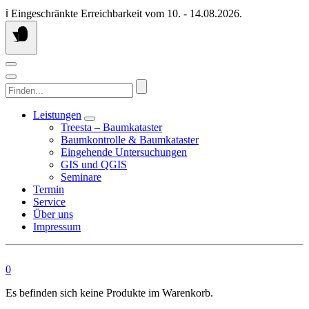
Springen
ℹ️ Eingeschränkte Erreichbarkeit vom 10. - 14.08.2026.
Sie
zum
Inhalt
Finden...
Leistungen
Treesta – Baumkataster
Baumkontrolle & Baumkataster
Eingehende Untersuchungen
GIS und QGIS
Seminare
Termin
Service
Über uns
Impressum
0
Es befinden sich keine Produkte im Warenkorb.