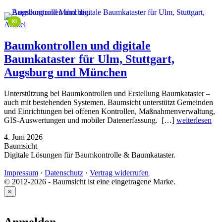
This image is AI-generated or manipulated, disclosed under Article 50(4) of the EU AI Act.
KI
Artikel
Baumkontrollen und digitale
Baumkataster für Ulm, Stuttgart,
Augsburg und München
Unterstützung bei Baumkontrollen und Erstellung Baumkataster –
auch mit bestehenden Systemen. Baumsicht unterstützt Gemeinden
und Einrichtungen bei offenen Kontrollen, Maßnahmenverwaltung,
GIS-Auswertungen und mobiler Datenerfassung. […]
weiterlesen
4. Juni 2026
Baumsicht
Digitale Lösungen für Baumkontrolle & Baumkataster.
Impressum
·
Datenschutz
·
Vertrag widerrufen
© 2012-2026 - Baumsicht ist eine eingetragene Marke.
×
Anmelden