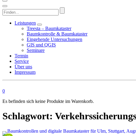
Finden...
Leistungen
Treesta – Baumkataster
Baumkontrolle & Baumkataster
Eingehende Untersuchungen
GIS und QGIS
Seminare
Termin
Service
Über uns
Impressum
0
Es befinden sich keine Produkte im Warenkorb.
Schlagwort:
Verkehrssicherung
This image is AI-generated or manipulated, disclosed under Article 50(4) of the EU AI Act.