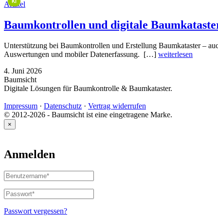
KI
Artikel
Baumkontrollen und digitale Baumkataste
Unterstützung bei Baumkontrollen und Erstellung Baumkataster – a
Auswertungen und mobiler Datenerfassung. […]
weiterlesen
4. Juni 2026
Baumsicht
Digitale Lösungen für Baumkontrolle & Baumkataster.
Impressum
·
Datenschutz
·
Vertrag widerrufen
© 2012-2026 - Baumsicht ist eine eingetragene Marke.
×
Anmelden
Benutzername
oder
E-
Passwort
*
Erforderlich
Mail-
Adresse
*
Passwort vergessen?
Erforderlich