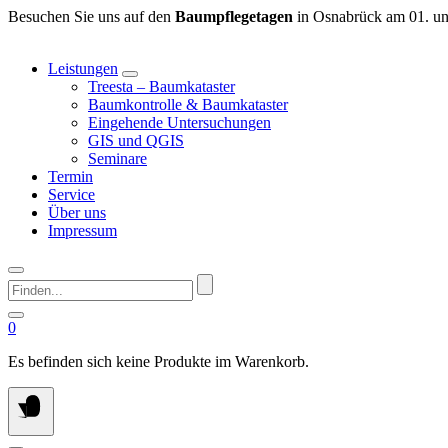
Springen
Besuchen Sie uns auf den
Baumpflegetagen
in Osnabrück am 01. un
Sie
zum
Leistungen
Inhalt
Treesta – Baumkataster
Baumkontrolle & Baumkataster
Eingehende Untersuchungen
GIS und QGIS
Seminare
Termin
Service
Über uns
Impressum
Finden...
0
Es befinden sich keine Produkte im Warenkorb.