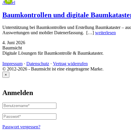
KI
Artikel
Baumkontrollen und digitale Baumkataste
Unterstützung bei Baumkontrollen und Erstellung Baumkataster – a
Auswertungen und mobiler Datenerfassung. […]
weiterlesen
4. Juni 2026
Baumsicht
Digitale Lösungen für Baumkontrolle & Baumkataster.
Impressum
·
Datenschutz
·
Vertrag widerrufen
© 2012-2026 - Baumsicht ist eine eingetragene Marke.
×
Anmelden
Benutzername
oder
E-
Passwort
*
Erforderlich
Mail-
Adresse
*
Passwort vergessen?
Erforderlich