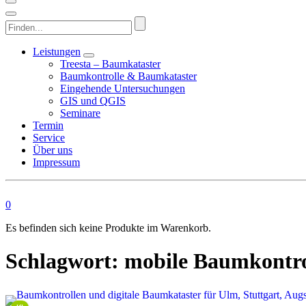
Finden...
Leistungen
Treesta – Baumkataster
Baumkontrolle & Baumkataster
Eingehende Untersuchungen
GIS und QGIS
Seminare
Termin
Service
Über uns
Impressum
0
Es befinden sich keine Produkte im Warenkorb.
Schlagwort:
mobile Baumkontro
This image is AI-generated or manipulated, disclosed under Article 50(4) of the EU AI Act.