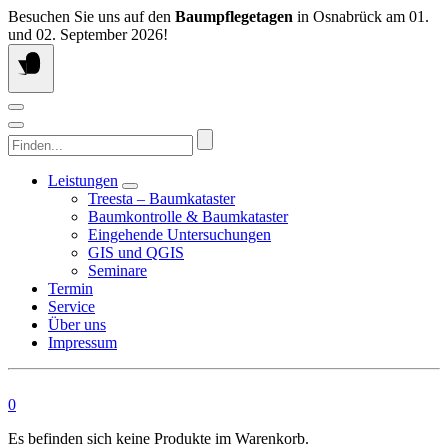
Springen
Besuchen Sie uns auf den
Baumpflegetagen
in Osnabrück am 01.
Sie
und 02. September 2026!
zum
Inhalt
Finden...
Leistungen
Treesta – Baumkataster
Baumkontrolle & Baumkataster
Eingehende Untersuchungen
GIS und QGIS
Seminare
Termin
Service
Über uns
Impressum
0
Es befinden sich keine Produkte im Warenkorb.