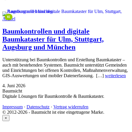
This image is AI-generated or manipulated, disclosed under Article 50(4) of the EU AI Act.
KI
Artikel
Baumkontrollen und digitale
Baumkataster für Ulm, Stuttgart,
Augsburg und München
Unterstützung bei Baumkontrollen und Erstellung Baumkataster –
auch mit bestehenden Systemen. Baumsicht unterstützt Gemeinden
und Einrichtungen bei offenen Kontrollen, Maßnahmenverwaltung,
GIS-Auswertungen und mobiler Datenerfassung. […]
weiterlesen
4. Juni 2026
Baumsicht
Digitale Lösungen für Baumkontrolle & Baumkataster.
Impressum
·
Datenschutz
·
Vertrag widerrufen
© 2012-2026 - Baumsicht ist eine eingetragene Marke.
×