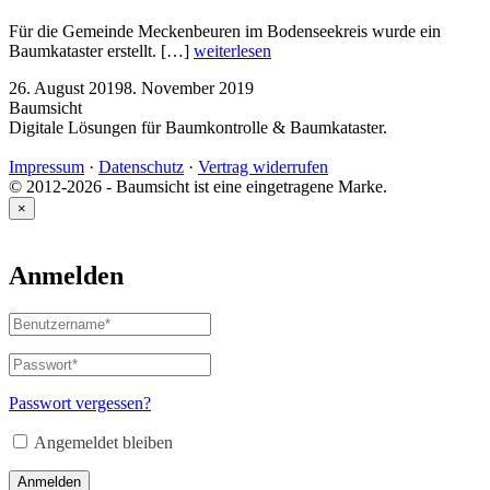
Für die Gemeinde Meckenbeuren im Bodenseekreis wurde ein
Baumkataster erstellt. […]
weiterlesen
26. August 2019
8. November 2019
Baumsicht
Digitale Lösungen für Baumkontrolle & Baumkataster.
Impressum
·
Datenschutz
·
Vertrag widerrufen
© 2012-2026 - Baumsicht ist eine eingetragene Marke.
×
Anmelden
Benutzername
oder
E-
Passwort
*
Erforderlich
Mail-
Adresse
*
Passwort vergessen?
Erforderlich
Angemeldet bleiben
Anmelden