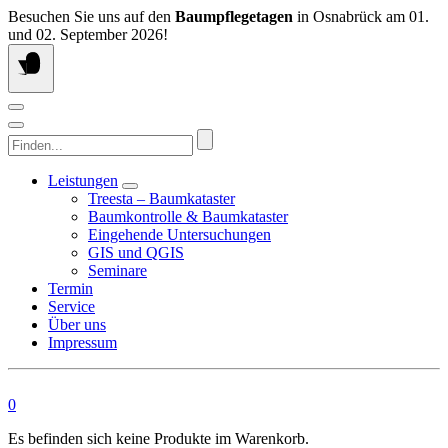
Springen
Besuchen Sie uns auf den
Baumpflegetagen
in Osnabrück am 01.
Sie
und 02. September 2026!
zum
Inhalt
Finden...
Leistungen
Treesta – Baumkataster
Baumkontrolle & Baumkataster
Eingehende Untersuchungen
GIS und QGIS
Seminare
Termin
Service
Über uns
Impressum
0
Es befinden sich keine Produkte im Warenkorb.