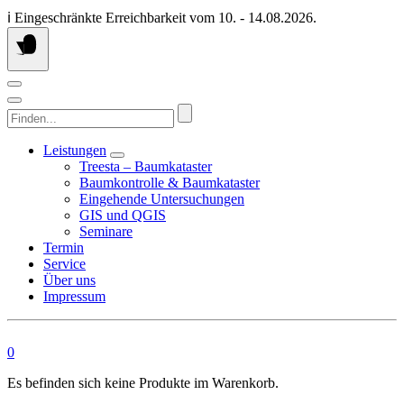
Springen
ℹ️ Eingeschränkte Erreichbarkeit vom 10. - 14.08.2026.
Sie
zum
Inhalt
Finden...
Leistungen
Treesta – Baumkataster
Baumkontrolle & Baumkataster
Eingehende Untersuchungen
GIS und QGIS
Seminare
Termin
Service
Über uns
Impressum
0
Es befinden sich keine Produkte im Warenkorb.