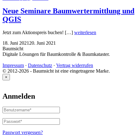
Neue Seminare Baumwertermittlung und
QGIS
Jetzt zum Aktionspreis buchen! […]
weiterlesen
18. Juni 2021
20. Juni 2021
Baumsicht
Digitale Lösungen für Baumkontrolle & Baumkataster.
Impressum
·
Datenschutz
·
Vertrag widerrufen
© 2012-2026 - Baumsicht ist eine eingetragene Marke.
×
Anmelden
Benutzername
oder
E-
Passwort
*
Erforderlich
Mail-
Adresse
*
Passwort vergessen?
Erforderlich