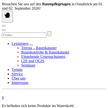
Springen
Besuchen Sie uns auf den
Baumpflegetagen
in Osnabrück am 01.
Sie
und 02. September 2026!
zum
Inhalt
Finden...
Leistungen
Treesta – Baumkataster
Baumkontrolle & Baumkataster
Eingehende Untersuchungen
GIS und QGIS
Seminare
Termin
Service
Über uns
Impressum
0
Es befinden sich keine Produkte im Warenkorb.