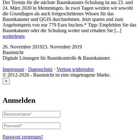
Der Termin für die nächste Baumkataster-Schulung ist am 23. und
24. März 2020 in Memmingen. In zwei Tagen werden wir sowohl
die Grundlagen als auch fortgeschrittenes Wissen für das
Baumkataster und QGIS durchnehmen. Jetzt sparen und zum
Angebotspreis von nur 779 Euro buchen.* Tipp: Empfehlen Sie das
Baumkataster oder die Schulung weiter und erhalten Sie [...]
weiterlesen
26. November 2019
23. November 2019
Baumsicht
Digitale Lösungen für Baumkontrolle & Baumkataster.
Impressum
·
Datenschutz
·
Vertrag widerrufen
© 2012-2026 - Baumsicht ist eine eingetragene Marke.
×
Anmelden
Benutzername
oder
E-
Passwort
*
Erforderlich
Mail-
Adresse
*
Passwort vergessen?