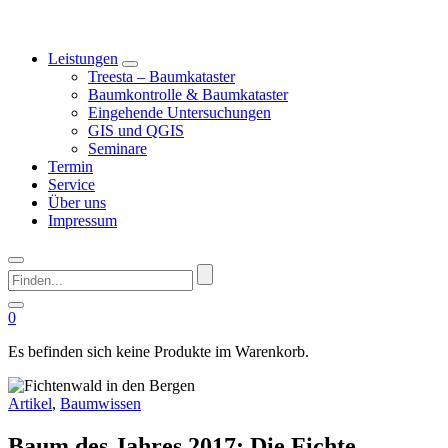
Leistungen
Treesta – Baumkataster
Baumkontrolle & Baumkataster
Eingehende Untersuchungen
GIS und QGIS
Seminare
Termin
Service
Über uns
Impressum
Finden...
0
Es befinden sich keine Produkte im Warenkorb.
Artikel
,
Baumwissen
Baum des Jahres 2017: Die Fichte