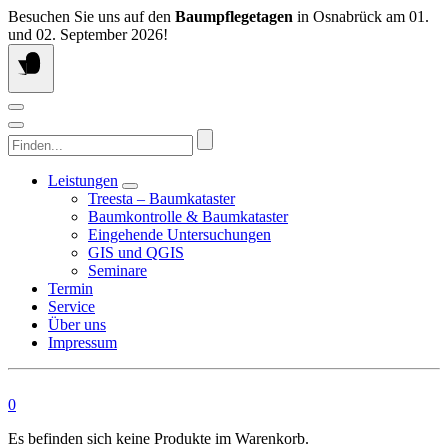
Springen
Besuchen Sie uns auf den
Baumpflegetagen
in Osnabrück am 01.
Sie
und 02. September 2026!
zum
Inhalt
Finden...
Leistungen
Treesta – Baumkataster
Baumkontrolle & Baumkataster
Eingehende Untersuchungen
GIS und QGIS
Seminare
Termin
Service
Über uns
Impressum
0
Es befinden sich keine Produkte im Warenkorb.