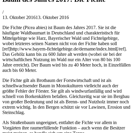
von
/
Philipp
13. Oktober 2016
13. Oktober 2016
Lehner
Die Fichte (Picea abies) ist Baum des Jahres 2017. Sie ist die
häufigste Waldbaumart in Deutschland und charakteristisch für
Mittelgebirge wie Harz, Bayerischer Wald und Fichtelgebirge,
wobei letzteres seinen Namen nicht von der Fichte haben soll
[ref]http://www.bayern-fichtelgebirge.de/dername/index.html[/ref].
Das Gehölz kann bis zu 600 Jahre alt werden (wobei sie bei der
wirtschaftlichen Nutzung im Wald nur ein Alter von 80 bis 100
Jahre erreicht). Der Baum wird bis zu 40 Meter hoch, in Einzelfällen
auch bis 60 Meter.
Die Fichte gilt als Brotbaum der Forstwirtschaft und ist als
schnellwachsender Baum in Monokulturen vielleicht auch der
größte Fehler der Förster. Sie gilt als windwurfanfällig und wird
schnell von Borkenkäfern befallen. Gleichzeitig war sie im Bergbau
von großer Bedeutung und ist als Brenn- und Nutzholz immer noch
extrem wichtig. In den Bergen schützt sie vor Lawinen, Erosion und
Steinschlag.
Als Straßenbaum ungeeignet, entfaltet die Fichte vor allem in
Vorgärten ihre raumerfüllende Funktion – auch wenn die Besitzer