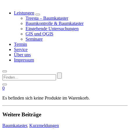
Leistungen
Treesta – Baumkataster
Baumkontrolle & Baumkataster
Eingehende Untersuchungen
GIS und QGIS
Seminare
Termin
Service
Über uns
Impressum
Finden...
0
Es befinden sich keine Produkte im Warenkorb.
Weitere Beiträge
Blog
Baumkataster
,
Kurzmeldungen