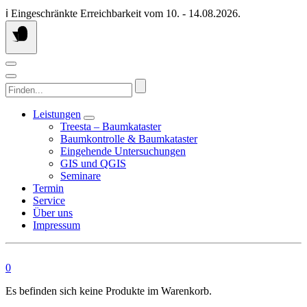
Springen
ℹ️ Eingeschränkte Erreichbarkeit vom 10. - 14.08.2026.
Sie
zum
Inhalt
Finden...
Leistungen
Treesta – Baumkataster
Baumkontrolle & Baumkataster
Eingehende Untersuchungen
GIS und QGIS
Seminare
Termin
Service
Über uns
Impressum
0
Es befinden sich keine Produkte im Warenkorb.