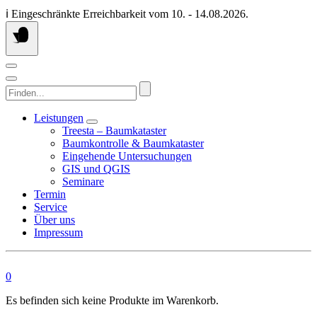
Springen
ℹ️ Eingeschränkte Erreichbarkeit vom 10. - 14.08.2026.
Sie
zum
Inhalt
Finden...
Leistungen
Treesta – Baumkataster
Baumkontrolle & Baumkataster
Eingehende Untersuchungen
GIS und QGIS
Seminare
Termin
Service
Über uns
Impressum
0
Es befinden sich keine Produkte im Warenkorb.