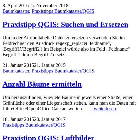
8. April 2016
15. November 2018
Baumkataster
,
Praxistipps Baumkataster/QGIS
Praxistipp QGIS: Suchen und Ersetzen
Um in der Attributtabelle Daten zu ersetzen verwenden Sie im
Feldrechner den Ausdruck regexp_replace("feldname",
'Begriff1','Begriff2') Im Beispiel würde also im Feld „Feldname“
Begriff 1 durch Begriff 2 ersetzt.
21. Januar 2015
21. Januar 2015
Baumkataster
,
Praxistipps Baumkataster/QGIS
Anzahl Bäume ermitteln
Um herauszufinden, wieviele Bäume in jeweils einer Straße, einer
Grünfläche oder einer Liegenschaft stehen, kann man die Daten mit
LibreOffice/OpenOffice Calc auswerten. […]
weiterlesen
18. Januar 2015
20. Januar 2017
Praxistipps Baumkataster/QGIS
Praxistipp QGIS: Luftbilder