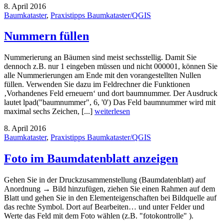
8. April 2016
Baumkataster
,
Praxistipps Baumkataster/QGIS
Nummern füllen
Nummerierung an Bäumen sind meist sechsstellig. Damit Sie
dennoch z.B. nur 1 eingeben müssen und nicht 000001, können Sie
alle Nummerierungen am Ende mit den vorangestellten Nullen
füllen. Verwenden Sie dazu im Feldrechner die Funktionen
‚Vorhandenes Feld erneuern‘ und dort baumnummer. Der Ausdruck
lautet lpad("baumnummer", 6, '0') Das Feld baumnummer wird mit
maximal sechs Zeichen, [...]
weiterlesen
8. April 2016
Baumkataster
,
Praxistipps Baumkataster/QGIS
Foto im Baumdatenblatt anzeigen
Gehen Sie in der Druckzusammenstellung (Baumdatenblatt) auf
Anordnung → Bild hinzufügen, ziehen Sie einen Rahmen auf dem
Blatt und gehen Sie in den Elementeigenschaften bei Bildquelle auf
das rechte Symbol. Dort auf Bearbeiten… und unter Felder und
Werte das Feld mit dem Foto wählen (z.B. "fotokontrolle" ).