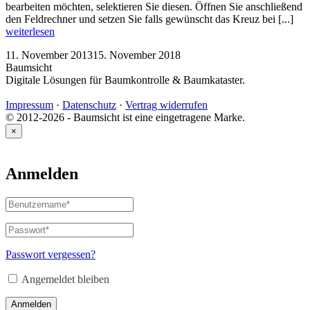
bearbeiten möchten, selektieren Sie diesen. Öffnen Sie anschließend
den Feldrechner und setzen Sie falls gewünscht das Kreuz bei [...]
weiterlesen
11. November 2013
15. November 2018
Baumsicht
Digitale Lösungen für Baumkontrolle & Baumkataster.
Impressum
·
Datenschutz
·
Vertrag widerrufen
© 2012-2026 - Baumsicht ist eine eingetragene Marke.
×
Anmelden
Benutzername
oder
E-
Passwort
*
Erforderlich
Mail-
Adresse
*
Passwort vergessen?
Erforderlich
Angemeldet bleiben
Anmelden