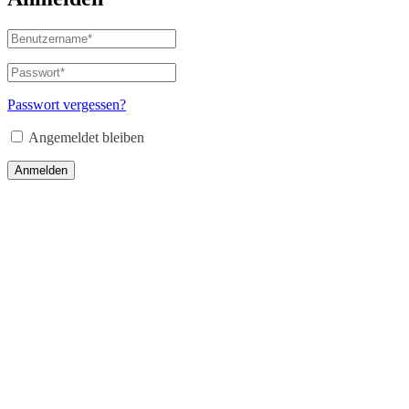
Benutzername
oder
E-
Passwort
*
Erforderlich
Mail-
Adresse
*
Passwort vergessen?
Erforderlich
Angemeldet bleiben
Anmelden