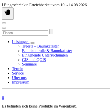
Springen
ℹ️ Eingeschränkte Erreichbarkeit vom 10. - 14.08.2026.
Sie
zum
Inhalt
Finden...
Leistungen
Treesta – Baumkataster
Baumkontrolle & Baumkataster
Eingehende Untersuchungen
GIS und QGIS
Seminare
Termin
Service
Über uns
Impressum
0
Es befinden sich keine Produkte im Warenkorb.