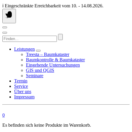
Springen
ℹ️ Eingeschränkte Erreichbarkeit vom 10. - 14.08.2026.
Sie
zum
Inhalt
Finden...
Leistungen
Treesta – Baumkataster
Baumkontrolle & Baumkataster
Eingehende Untersuchungen
GIS und QGIS
Seminare
Termin
Service
Über uns
Impressum
0
Es befinden sich keine Produkte im Warenkorb.