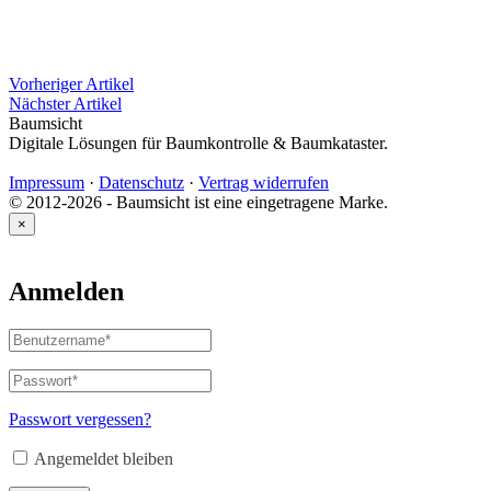
Vorheriger Artikel
Nächster Artikel
Baumsicht
Digitale Lösungen für Baumkontrolle & Baumkataster.
Impressum
·
Datenschutz
·
Vertrag widerrufen
© 2012-2026 - Baumsicht ist eine eingetragene Marke.
×
Anmelden
Benutzername
oder
E-
Passwort
*
Erforderlich
Mail-
Adresse
*
Passwort vergessen?
Erforderlich
Angemeldet bleiben