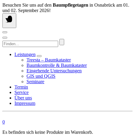
Springen
Besuchen Sie uns auf den
Baumpflegetagen
in Osnabrück am 01.
Sie
und 02. September 2026!
zum
Inhalt
Finden...
Leistungen
Treesta – Baumkataster
Baumkontrolle & Baumkataster
Eingehende Untersuchungen
GIS und QGIS
Seminare
Termin
Service
Über uns
Impressum
0
Es befinden sich keine Produkte im Warenkorb.