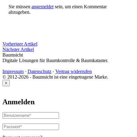
Sie müssen
angemeldet
sein, um einen Kommentar
abzugeben.
Vorheriger Artikel
Nächster Artikel
Baumsicht
Digitale Lösungen für Baumkontrolle & Baumkataster.
Impressum
·
Datenschutz
·
Vertrag widerrufen
© 2012-2026 - Baumsicht ist eine eingetragene Marke.
×
Anmelden
Benutzername
oder
E-
Passwort
*
Erforderlich
Mail-
Adresse
*