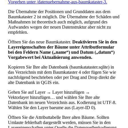
Vorgehen unter /datenuebernahme-aus-baumkataster-3.
Die Übernahme der Positionen und Grunddaten aus dem
Baumkataster 2 ist möglich. Die Übernahme der Schäden und
Maßnahmen ist theoretisch auch möglich, aufgrund des
Aufwandes wegen der neuen Datenstruktur aber nicht zu
empfehlen.
Öffnen Sie das neue Baumkataster.
Deaktivieren Sie in den
Layereigenschaften der Bäume unter Attributformular
bei den Feldern Name („name“) und Datum („datum“)
Vorgabewert bei Aktualisierung anwenden.
Kopieren Sie Ihre alte Datenbank (baumkatataster.sqlite) in
das Verzeichnis mit dem Baumkataster 4 oder fügen Sie wie
nachfolgend beschrieben oder per Drag and Drop direkt die
alte Datenbank in QGIS ein.
Gehen Sie auf Layer → Layer hinzufügen →
Vektorlayer hinzufügen… und wählen Sie Ihre alte
Datenbank im neuen Verzeichnis aus. Kodierung ist UTF-8.
Wählen Sie den Layer baeume aus (Layer-ID 0).
Öffnen Sie die Attributtabelle Ihrer alten Bäume. Sollten
Umlaute fehlerhaft dargestellt werden, müssen Sie in den
Layereigenschaften unter Quelle die Datenquellenkodierung