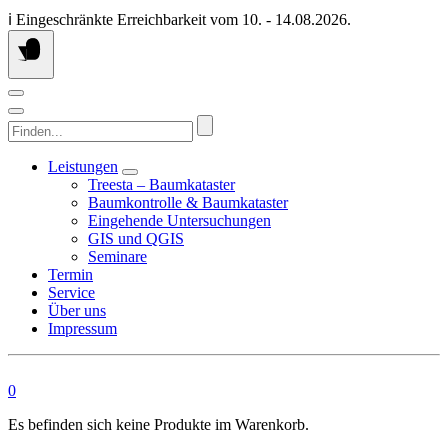
Springen
ℹ️ Eingeschränkte Erreichbarkeit vom 10. - 14.08.2026.
Sie
zum
Inhalt
Finden...
Leistungen
Treesta – Baumkataster
Baumkontrolle & Baumkataster
Eingehende Untersuchungen
GIS und QGIS
Seminare
Termin
Service
Über uns
Impressum
0
Es befinden sich keine Produkte im Warenkorb.