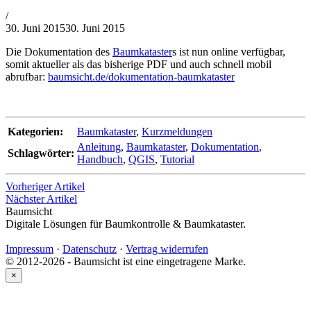
von
/
Philipp
30. Juni 2015
30. Juni 2015
Lehner
Die Dokumentation des
Baumkataster
s ist nun online verfügbar,
somit aktueller als das bisherige PDF und auch schnell mobil
abrufbar:
baumsicht.de/dokumentation-baumkataster
Kategorien:
Baumkataster
,
Kurzmeldungen
Anleitung
,
Baumkataster
,
Dokumentation
,
Schlagwörter:
Handbuch
,
QGIS
,
Tutorial
Vorheriger Artikel
Nächster Artikel
Baumsicht
Digitale Lösungen für Baumkontrolle & Baumkataster.
Impressum
·
Datenschutz
·
Vertrag widerrufen
© 2012-2026 - Baumsicht ist eine eingetragene Marke.
×