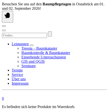
Springen
Besuchen Sie uns auf den
Baumpflegetagen
in Osnabrück am 01.
Sie
und 02. September 2026!
zum
Inhalt
Finden...
Leistungen
Treesta – Baumkataster
Baumkontrolle & Baumkataster
Eingehende Untersuchungen
GIS und QGIS
Seminare
Termin
Service
Über uns
Impressum
0
Es befinden sich keine Produkte im Warenkorb.