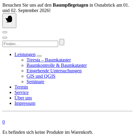
Springen
Besuchen Sie uns auf den
Baumpflegetagen
in Osnabrück am 01.
Sie
und 02. September 2026!
zum
Inhalt
Finden...
Leistungen
Treesta – Baumkataster
Baumkontrolle & Baumkataster
Eingehende Untersuchungen
GIS und QGIS
Seminare
Termin
Service
Über uns
Impressum
0
Es befinden sich keine Produkte im Warenkorb.