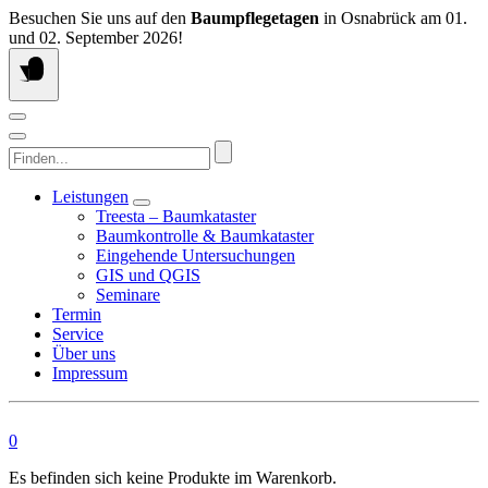
Springen
Besuchen Sie uns auf den
Baumpflegetagen
in Osnabrück am 01.
Sie
und 02. September 2026!
zum
Inhalt
Finden...
Leistungen
Treesta – Baumkataster
Baumkontrolle & Baumkataster
Eingehende Untersuchungen
GIS und QGIS
Seminare
Termin
Service
Über uns
Impressum
0
Es befinden sich keine Produkte im Warenkorb.