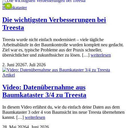
This image is AI-generated or manipulated, disclosed under Article 50(4) of the EU AI Act.
KI
Baumkataster
Die wichtigsten Verbesserungen bei
Treesta
Treesta wurde nicht einfach modernisiert – viele tägliche
Arbeitsabläufe in der Baumkontrolle wurden komplett neu gedacht.
Ziel war es, typische Probleme aus der Praxis schneller,
übersichtlicher und zukunftssicher zu lösen. […]
weiterlesen
2. Juni 2026
7. Juli 2026
Artikel
Video: Datenübernahme aus
Baumkataster 3/4 zu Treesta
In diesem Video erfährst du, wie du einfach deine Daten aus dem
Baumkataster 3 oder 4 von Baumsicht ins neue Treesta übernehmen
kannst. […]
weiterlesen
28. Mai 2026
4. Juni 2026