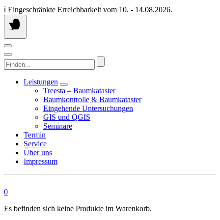
Springen
ℹ️ Eingeschränkte Erreichbarkeit vom 10. - 14.08.2026.
Sie
zum
Inhalt
Finden...
Leistungen
Treesta – Baumkataster
Baumkontrolle & Baumkataster
Eingehende Untersuchungen
GIS und QGIS
Seminare
Termin
Service
Über uns
Impressum
0
Es befinden sich keine Produkte im Warenkorb.