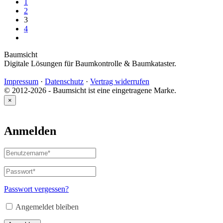
1
2
3
4
Baumsicht
Digitale Lösungen für Baumkontrolle & Baumkataster.
Impressum
·
Datenschutz
·
Vertrag widerrufen
© 2012-2026 - Baumsicht ist eine eingetragene Marke.
×
Anmelden
Benutzername
oder
E-
Passwort
*
Erforderlich
Mail-
Adresse
*
Passwort vergessen?
Erforderlich
Angemeldet bleiben