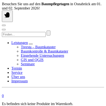
Springen
Besuchen Sie uns auf den
Baumpflegetagen
in Osnabrück am 01.
Sie
und 02. September 2026!
zum
Inhalt
Finden...
Leistungen
Treesta – Baumkataster
Baumkontrolle & Baumkataster
Eingehende Untersuchungen
GIS und QGIS
Seminare
Termin
Service
Über uns
Impressum
0
Es befinden sich keine Produkte im Warenkorb.